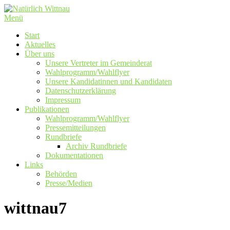
Zum
Inhalt
Menü
springen
Start
Aktuelles
Über uns
Unsere Vertreter im Gemeinderat
Wahlprogramm/Wahlflyer
Unsere Kandidatinnen und Kandidaten
Datenschutzerklärung
Impressum
Publikationen
Wahlprogramm/Wahlflyer
Pressemitteilungen
Rundbriefe
Archiv Rundbriefe
Dokumentationen
Links
Behörden
Presse/Medien
wittnau7